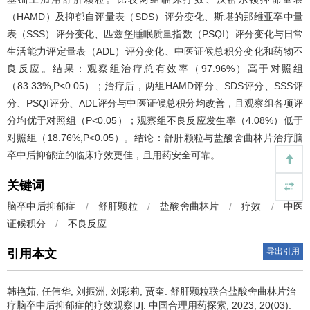
（HAMD）及抑郁自评量表（SDS）评分变化、斯堪的那维亚卒中量
表（SSS）评分变化、匹兹堡睡眠质量指数（PSQI）评分变化与日常
生活能力评定量表（ADL）评分变化、中医证候总积分变化和药物不
良反应。结果：观察组治疗总有效率（97.96%）高于对照组
（83.33%,P<0.05）；治疗后，两组HAMD评分、SDS评分、SSS评
分、PSQI评分、ADL评分与中医证候总积分均改善，且观察组各项评
分均优于对照组（P<0.05）；观察组不良反应发生率（4.08%）低于
对照组（18.76%,P<0.05）。结论：舒肝颗粒与盐酸舍曲林片治疗脑
卒中后抑郁症的临床疗效更佳，且用药安全可靠。
关键词
脑卒中后抑郁症
/
舒肝颗粒
/
盐酸舍曲林片
/
疗效
/
中医
证候积分
/
不良反应
导出引用
引用本文
韩艳茹, 任伟华, 刘振洲, 刘彩莉, 贾奎.
舒肝颗粒联合盐酸舍曲林片治
疗脑卒中后抑郁症的疗效观察[J]. 中国合理用药探索, 2023, 20(03):