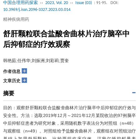
中国合理用药探索
››
2023, Vol. 20
››
Issue (03)
: 91-95.
DOI:
10.3969/j.issn.2096-3327.2023.03.014
精神疾病用药
舒肝颗粒联合盐酸舍曲林片治疗脑卒中
后抑郁症的疗效观察
韩艳茹;任伟华;刘振洲;刘彩莉;贾奎
+
作者信息
+
文章历史
摘要
目的：观察舒肝颗粒联合盐酸舍曲林片治疗脑卒中后抑郁症的疗效与
安全性。方法：选取2019年12月～2021年12月某院收治的97例脑卒
中后抑郁症患者为研究对象，采用随机数字表法分为对照组（n=48）
与观察组（n=49）。对照组给予盐酸舍曲林片，观察组在对照组治疗
基础上加用舒肝颗粒。比较两组临床疗效、汉密尔顿抑郁量表