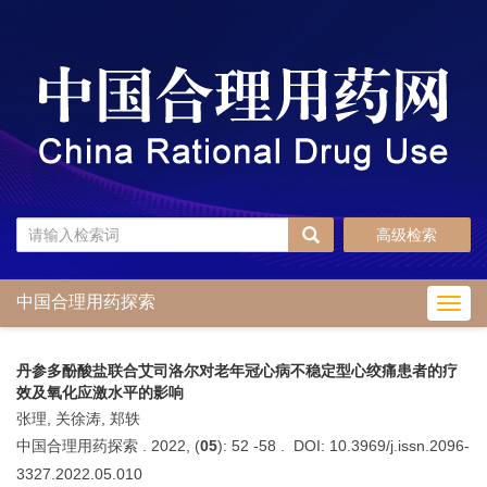
高级检索
中国合理用药探索
Toggl
navig
丹参多酚酸盐联合艾司洛尔对老年冠心病不稳定型心绞痛患者的疗
效及氧化应激水平的影响
张理, 关徐涛, 郑轶
中国合理用药探索 . 2022, (
05
): 52 -58 . DOI: 10.3969/j.issn.2096-
3327.2022.05.010