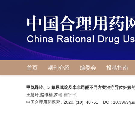
首页
期刊介绍
编委会
投稿指南
甲氨蝶呤、5-氟尿嘧啶及米非司酮不同方案治疗异位妊娠
王慧玲;赵维楠;罗瑞;崔平平;
中国合理用药探索 . 2020, (
10
): 48 -51 . DOI: 10.3969/j