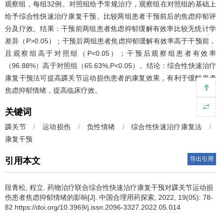
观察组，每组32例。对照组给予常规治疗，观察组在对照组的基础上
给予综合性快速治疗康复干预。比较两组患者干预前后的焦虑抑郁评
分及疗效。结果：干预前两组患者焦虑抑郁缓解有效率比较无统计学
差异（P>0.05）；干预后两组患者焦虑抑郁缓解有效率高于干预前，
且观察组高于对照组（P<0.05）；干预后观察组患者有效率
（96.88%）高于对照组（65.63%,P<0.05）。结论：综合性快速治疗
康复干预法可提高踝关节运动损伤患者的康复效果，有利于缓解患者
焦虑抑郁情绪，提高临床疗效。
关键词
踝关节
/
运动损伤
/
负性情绪
/
综合性快速治疗康复法
/
康复干预
导出引用
引用本文
段青松, 程立.
药物治疗联合综合性快速治疗康复干预对踝关节运动损
伤患者焦虑抑郁情绪的影响[J]. 中国合理用药探索, 2022, 19(05): 78-
82 https://doi.org/10.3969/j.issn.2096-3327.2022.05.014