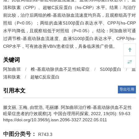
清和肽素（CPP）、超敏C反应蛋白（hs-CRP）水平。结果：与治疗
前比较，治疗后两组的椎-基底动脉血流速度均升高，且观察组高于对
照组（P<0.05）；两组的血液S100β蛋白表达水平、CPP与hs-CRP
水平均降低，且观察组低于对照组（P<0.05）。结论：阿加曲班可通
过调节椎-基底动脉血流速度、血液S100β蛋白表达水平、CPP与hs-
CRP水平，可有效改善VBIV患者症状，具备临床推广价值。
关键词
阿加曲班
/
椎-基底动脉供血不足性眩晕症
/
S100β蛋白
/
血
清和肽素
/
超敏C反应蛋白
导出引用
引用本文
滕文丽, 王梅, 由世浩, 毛丽娜.
阿加曲班治疗椎-基底动脉供血不足性
眩晕症患者的疗效观察[J]. 中国合理用药探索, 2022, 19(05): 59-63
https://doi.org/10.3969/j.issn.2096-3327.2022.05.011
中图分类号：
R743.3