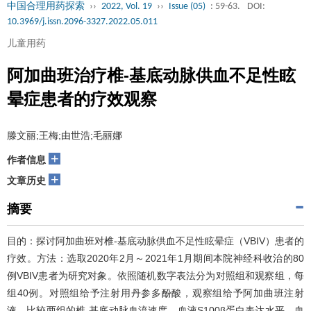
中国合理用药探索
››
2022, Vol. 19
››
Issue (05)
: 59-63.
DOI:
10.3969/j.issn.2096-3327.2022.05.011
儿童用药
阿加曲班治疗椎-基底动脉供血不足性眩
晕症患者的疗效观察
滕文丽;王梅;由世浩;毛丽娜
+
作者信息
+
文章历史
摘要
目的：探讨阿加曲班对椎-基底动脉供血不足性眩晕症（VBIV）患者的
疗效。方法：选取2020年2月～2021年1月期间本院神经科收治的80
例VBIV患者为研究对象。依照随机数字表法分为对照组和观察组，每
组40例。对照组给予注射用丹参多酚酸，观察组给予阿加曲班注射
液。比较两组的椎-基底动脉血流速度、血液S100β蛋白表达水平、血